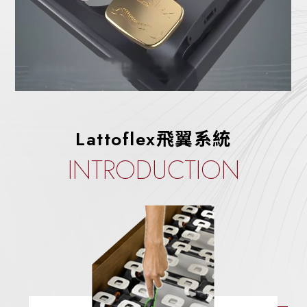
Lattoflex飛翼系統
INTRODUCTION