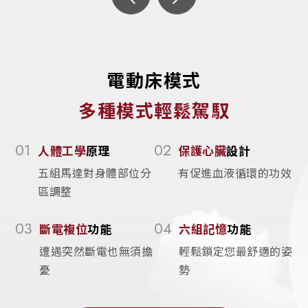
電動床模式
多種模式輕鬆駕馭
01
02
人體工學
原理
保護心臟
設計
五組馬達對身體部位分
有促進血液循環的功效
區調整
03
04
斷電複位
功能
六組記憶
功能
遭遇突然斷電也無須擔
輕鬆鎖定您最舒適的姿
憂
勢