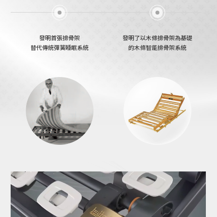
發明首張排骨架
發明了以木條排骨架為基礎
替代傳統彈簧睡眠系統
的木條智能排骨架系統