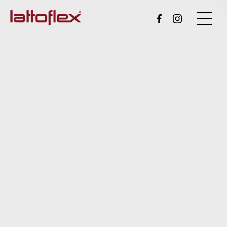
頂級床墊推薦方能展現最佳生
活品味